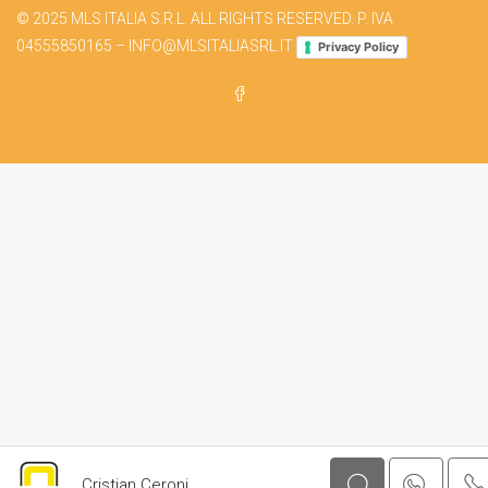
© 2025 MLS ITALIA S.R.L. ALL RIGHTS RESERVED. P. IVA
04555850165 – INFO@MLSITALIASRL.IT
Privacy Policy
Cristian Ceroni