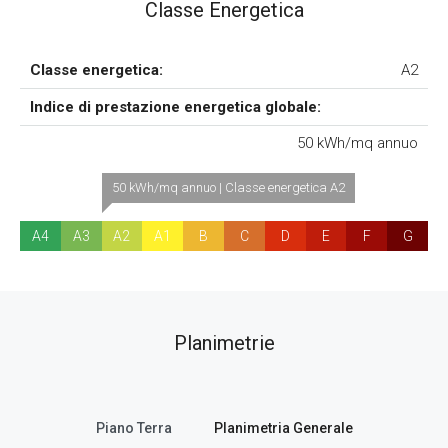
Classe Energetica
Classe energetica:
A2
Indice di prestazione energetica globale:
50 kWh/mq annuo
50 kWh/mq annuo | Classe energetica A2
A4
A3
A2
A1
B
C
D
E
F
G
Planimetrie
Piano Terra
Planimetria Generale