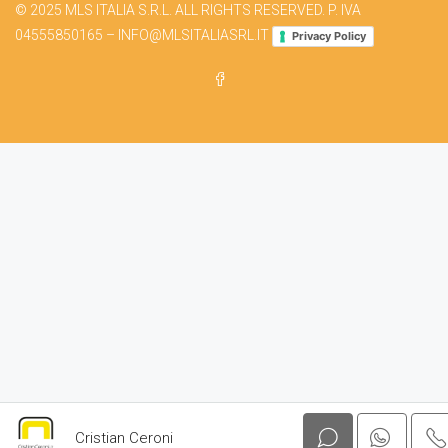
© 2025 MLS ITALIA S.R.L. ALL RIGHTS RESERVED. P. IVA
04555850165 – INFO@MLSITALIASRL.IT
Privacy Policy
Cristian Ceroni