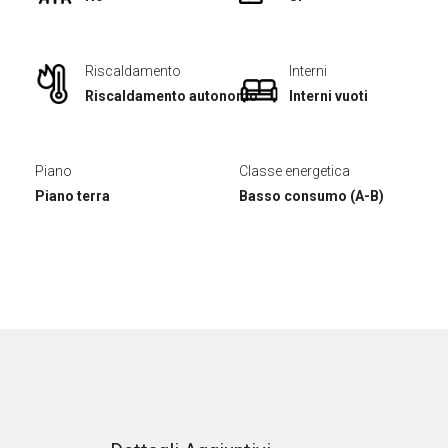
Riscaldamento
Interni
Riscaldamento autonomo
Interni vuoti
Piano
Classe energetica
Piano terra
Basso consumo (A-B)