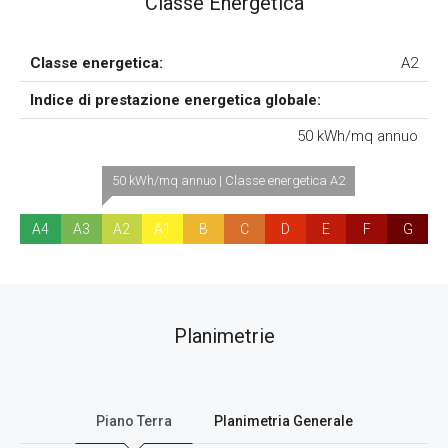
Classe Energetica
Classe energetica:
A2
Indice di prestazione energetica globale:
50 kWh/mq annuo
50 kWh/mq annuo | Classe energetica A2
A4
A3
A2
A1
B
C
D
E
F
G
Planimetrie
Piano Terra
Planimetria Generale