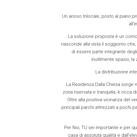
Un arioso trilocale, posto al piano p
all’
La soluzione proposta è un comodo 
nasconde alla vista il soggiorno che,
di essere parte integrante degli
inutilmente spazio, l
La distribuzione int
La Residenza Dalla Chiesa sorge n
zona riservata e tranquilla, è ricca
Oltre alla positiva vicinanza del v
principali parchi attrezzati a pochi p
Per Noi, TU sei importante e per qu
casa di assoluta qualità e dall’el