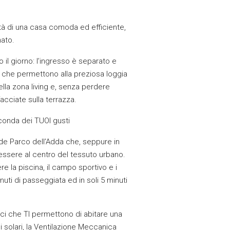
nità di una casa comoda ed efficiente,
nato.
 il giorno: l’ingresso è separato e
te che permettono alla preziosa loggia
ella zona living e, senza perdere
cciate sulla terrazza.
econda dei TUOI gusti
de Parco dell’Adda che, seppure in
 essere al centro del tessuto urbano.
re la piscina, il campo sportivo e i
nuti di passeggiata ed in soli 5 minuti
ici che TI permettono di abitare una
i solari, la Ventilazione Meccanica