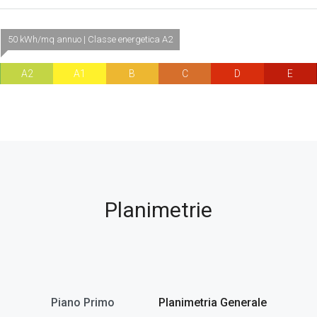
50 kWh/mq annuo | Classe energetica A2
A2
A1
B
C
D
E
Planimetrie
Piano Primo
Planimetria Generale