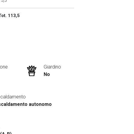
15,5
Tot. 113,5
ione
Giardino
No
scaldamento
scaldamento autonomo
a