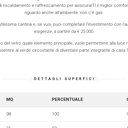
i di riscaldamento e raffrescamento per assicurarTI il miglior comfor
riguardo anche all’ambiente: non c’è gas.
ilissima cantina e, se vuoi, puoi completare l’investimento con l’a
esigenze, a partire da € 25.000.
izzo del vetro quale elemento principale, vuole permettere alla luce n
sentire al verde circostante di diventare parte integrante di casa
DETTAGLI SUPERFICI
MQ
PERCENTUALE
98
100