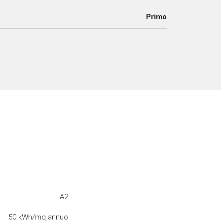
Primo
A2
50 kWh/mq annuo