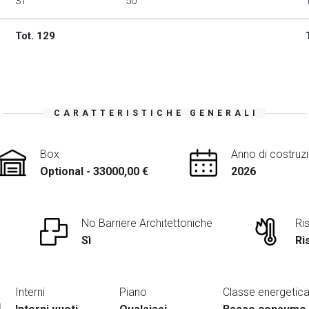
31
50
Tot. 129
CARATTERISTICHE GENERALI
Box
Anno di costruz
Optional - 33000,00 €
2026
No Barriere Architettoniche
Ri
Sì
Ri
Interni
Piano
Classe energetic