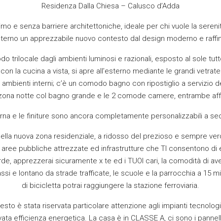
Residenza Dalla Chiesa – Calusco d’Adda
rimo e senza barriere architettoniche, ideale per chi vuole la sere
interno un apprezzabile nuovo contesto dal design moderno e raffi
trilocale dagli ambienti luminosi e razionali, esposto al sole tutto
 con la cucina a vista, si apre all’esterno mediante le grandi vetra
 ambienti interni; c’è un comodo bagno con ripostiglio a servizio d
a zona notte col bagno grande e le 2 comode camere, entrambe affa
erna e le finiture sono ancora completamente personalizzabili a s
ella nuova zona residenziale, a ridosso del prezioso e sempre ver
 di aree pubbliche attrezzate ed infrastrutture che TI consentono di
erde, apprezzerai sicuramente x te ed i TUOI cari, la comodità di ave
assi e lontano da strade trafficate, le scuole e la parrocchia a 15 mi
di bicicletta potrai raggiungere la stazione ferroviaria.
esto è stata riservata particolare attenzione agli impianti tecnolog
evata efficienza energetica. La casa è in CLASSE A, ci sono i pannell