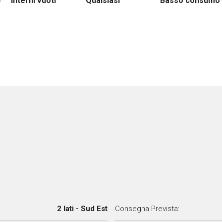
Interni vuoti
Qualsiasi
Basso consumo 
2 lati - Sud Est
Consegna Prevista: