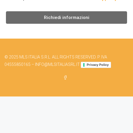
Richiedi informazioni
© 2025 MLS ITALIA S.R.L. ALL RIGHTS RESERVED. P. IVA
04555850165 – INFO@MLSITALIASRL.IT
Privacy Policy