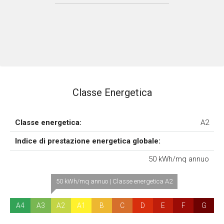
Classe Energetica
Classe energetica:
A2
Indice di prestazione energetica globale:
50 kWh/mq annuo
50 kWh/mq annuo | Classe energetica A2
A4
A3
A2
A1
B
C
D
E
F
G